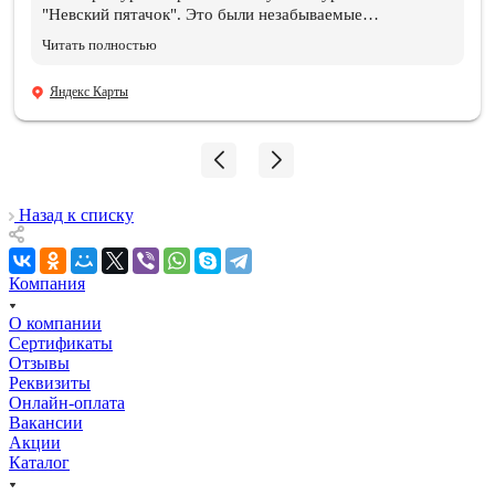
"Невский пятачок". Это были незабываемые
впечатления и эмоции!!! Всем организаторам огромное
Читать полностью
спасибо. Отдельная благодарность нашему ГИДу
Василию, который подарил нам эти эмоции и
Яндекс Карты
впечатления, и память, которые останутся навсегда.
Мой сын знает теперь, где совершил подвиг и погиб его
дедушка!!! 06.08.2026
Назад к списку
Компания
О компании
Сертификаты
Отзывы
Реквизиты
Онлайн-оплата
Вакансии
Акции
Каталог