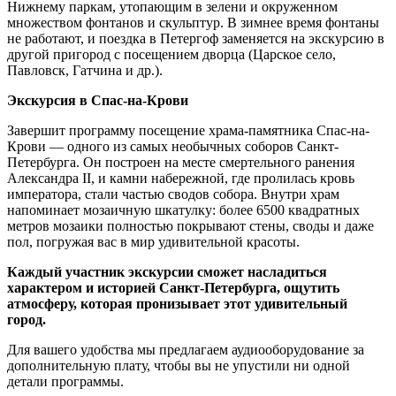
Нижнему паркам, утопающим в зелени и окруженном
множеством фонтанов и скульптур. В зимнее время фонтаны
не работают, и поездка в Петергоф заменяется на экскурсию в
другой пригород с посещением дворца (Царское село,
Павловск, Гатчина и др.).
Экскурсия в Спас-на-Крови
Завершит программу посещение храма-памятника Спас-на-
Крови — одного из самых необычных соборов Санкт-
Петербурга. Он построен на месте смертельного ранения
Александра II, и камни набережной, где пролилась кровь
императора, стали частью сводов собора. Внутри храм
напоминает мозаичную шкатулку: более 6500 квадратных
метров мозаики полностью покрывают стены, своды и даже
пол, погружая вас в мир удивительной красоты.
Каждый участник экскурсии сможет насладиться
характером и историей Санкт-Петербурга, ощутить
атмосферу, которая пронизывает этот удивительный
город.
Для вашего удобства мы предлагаем аудиооборудование за
дополнительную плату, чтобы вы не упустили ни одной
детали программы.