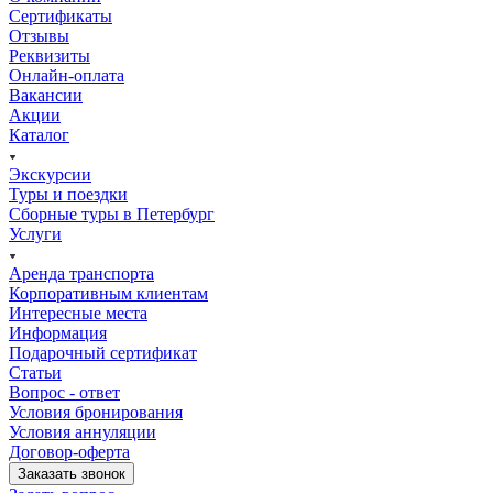
водителями. Анастасия смогла организовать для нас
Сертификаты
потрясающий и незабываемый тур! Отдельное спасибо
Отзывы
нашему гиду Игорю, который все три дня был с нами,
Реквизиты
мы слушали вас с огромным удовольствием, столько
Онлайн-оплата
интересного вы нам поведали за это время. Спасибо
Вакансии
огромное Эксперт Туру и Анастасии за наш отдых в
Акции
Санкт-Петербурге с 22 июля по 25 июля! Надеемся, что
Каталог
увидимся ещё не раз и посмотрим с вами то, что не
удалось в этот раз!
Экскурсии
Туры и поездки
Сборные туры в Петербург
Услуги
Аренда транспорта
Корпоративным клиентам
Интересные места
Информация
Подарочный сертификат
Статьи
Вопрос - ответ
Условия бронирования
Условия аннуляции
Договор-оферта
Заказать звонок