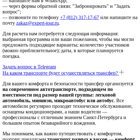
— напишите нам в WhatsApp;
— через формы обратной связи: "Забронировать" и "Задать
вопрос";
— позвоните по телефону
+7 (812) 317-17-67
или напишите на
почту
zakaz@expert-tour.ru
.
Для расчета нам потребуется следующая информация:
выбранная программа или ваши пожелания, чтобы мы могли
предложить подходящие варианты; количество участников
(можно приблизительное); даты, в которые планируется
поездка.
Задать вопрос в Telegram
На каком транспорте будет осуществляться трансфер?
Для вашего комфорта и безопасности трансфер организуется
на современном автотранспорте, подходящем по
вместимости под размер вашей группы: легковой
автомобиль, минивэн, микроавтобус или автобус
. Все
автомобили регулярно проходят техническое обслуживание,
оснащены кондиционерами, а наши водители —
профессионалы с отличным знанием Санкт-Петербурга и
большим опытом безаварийного вождения.
Мы понимаем, как важно путешествовать с комфортом,
поэтому предлагаем
транспорт разных классов — комфорт,