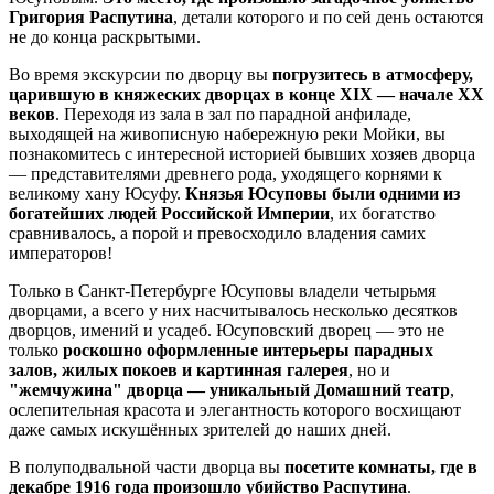
Григория Распутина
, детали которого и по сей день остаются
не до конца раскрытыми.
Во время экскурсии по дворцу вы
погрузитесь в атмосферу,
царившую в княжеских дворцах в конце XIX — начале XX
веков
. Переходя из зала в зал по парадной анфиладе,
выходящей на живописную набережную реки Мойки, вы
познакомитесь с интересной историей бывших хозяев дворца
— представителями древнего рода, уходящего корнями к
великому хану Юсуфу.
Князья Юсуповы были одними из
богатейших людей Российской Империи
, их богатство
сравнивалось, а порой и превосходило владения самих
императоров!
Только в Санкт-Петербурге Юсуповы владели четырьмя
дворцами, а всего у них насчитывалось несколько десятков
дворцов, имений и усадеб. Юсуповский дворец — это не
только
роскошно оформленные интерьеры парадных
залов, жилых покоев и картинная галерея
, но и
"жемчужина" дворца — уникальный Домашний театр
,
ослепительная красота и элегантность которого восхищают
даже самых искушённых зрителей до наших дней.
В полуподвальной части дворца вы
посетите комнаты, где в
декабре 1916 года произошло убийство Распутина
.