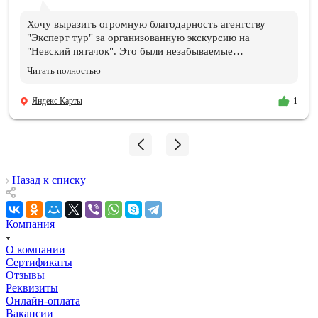
Хочу выразить огромную благодарность агентству
"Эксперт тур" за организованную экскурсию на
"Невский пятачок". Это были незабываемые
впечатления и эмоции!!! Всем организаторам огромное
Читать полностью
спасибо. Отдельная благодарность нашему ГИДу
Василию, который подарил нам эти эмоции и
Яндекс Карты
1
впечатления, и память, которые останутся навсегда.
Мой сын знает теперь, где совершил подвиг и погиб его
дедушка!!! 06.08.2026
Назад к списку
Компания
О компании
Сертификаты
Отзывы
Реквизиты
Онлайн-оплата
Вакансии