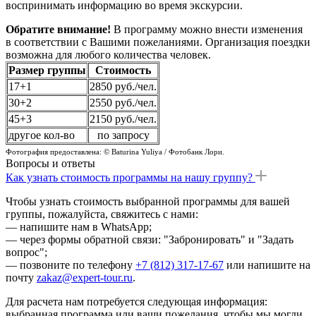
воспринимать информацию во время экскурсии.
Обратите внимание!
В программу можно внести изменения
в соответствии с Вашими пожеланиями. Организация поездки
возможна для любого количества человек.
Размер группы
Стоимость
17+1
2850 руб./чел.
30+2
2550 руб./чел.
45+3
2150 руб./чел.
другое кол-во
по запросу
Фотография предоставлена: © Baturina Yuliya / Фотобанк Лори.
Вопросы и ответы
Как узнать стоимость программы на нашу группу?
Чтобы узнать стоимость выбранной программы для вашей
группы, пожалуйста, свяжитесь с нами:
— напишите нам в WhatsApp;
— через формы обратной связи: "Забронировать" и "Задать
вопрос";
— позвоните по телефону
+7 (812) 317-17-67
или напишите на
почту
zakaz@expert-tour.ru
.
Для расчета нам потребуется следующая информация:
выбранная программа или ваши пожелания, чтобы мы могли