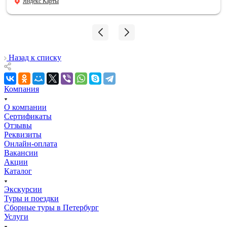
Яндекс Карты
впечатления, и память, которые останутся навсегда.
Мой сын знает теперь, где совершил подвиг и погиб его
дедушка!!! 06.08.2026
Назад к списку
Компания
О компании
Сертификаты
Отзывы
Реквизиты
Онлайн-оплата
Вакансии
Акции
Каталог
Экскурсии
Туры и поездки
Сборные туры в Петербург
Услуги