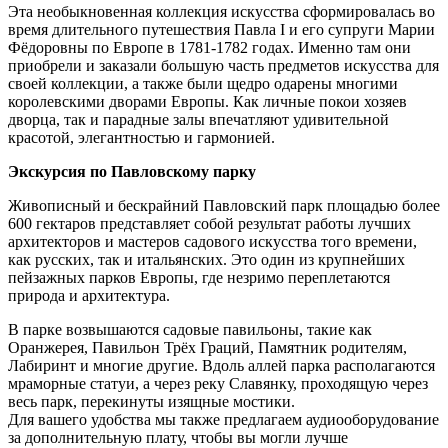
Эта необыкновенная коллекция искусства сформировалась во
время длительного путешествия Павла I и его супруги Марии
Фёдоровны по Европе в 1781-1782 годах. Именно там они
приобрели и заказали большую часть предметов искусства для
своей коллекции, а также были щедро одарены многими
королевскими дворами Европы. Как личные покои хозяев
дворца, так и парадные залы впечатляют удивительной
красотой, элегантностью и гармонией.
Экскурсия по Павловскому парку
Живописный и бескрайний Павловский парк площадью более
600 гектаров представляет собой результат работы лучших
архитекторов и мастеров садового искусства того времени,
как русских, так и итальянских. Это один из крупнейших
пейзажных парков Европы, где незримо переплетаются
природа и архитектура.
В парке возвышаются садовые павильоны, такие как
Оранжерея, Павильон Трёх Граций, Памятник родителям,
Лабиринт и многие другие. Вдоль аллей парка располагаются
мраморные статуи, а через реку Славянку, проходящую через
весь парк, перекинуты изящные мостики.
Для вашего удобства мы также предлагаем аудиооборудование
за дополнительную плату, чтобы вы могли лучше