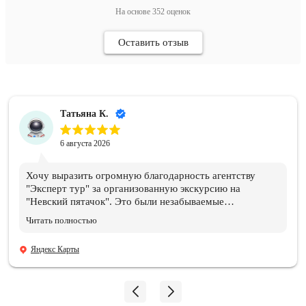
На основе
352
оценок
Оставить отзыв
Татьяна К.
6 августа 2026
Хочу выразить огромную благодарность агентству
"Эксперт тур" за организованную экскурсию на
"Невский пятачок". Это были незабываемые
впечатления и эмоции!!! Всем организаторам огромное
Читать полностью
спасибо. Отдельная благодарность нашему ГИДу
Василию, который подарил нам эти эмоции и
Яндекс Карты
впечатления, и память, которые останутся навсегда.
Мой сын знает теперь, где совершил подвиг и погиб его
дедушка!!! 06.08.2026