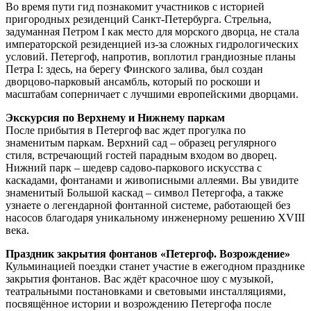
Во время пути гид познакомит участников с историей
пригородных резиденций Санкт-Петербурга. Стрельна,
задуманная Петром I как место для морского дворца, не стала
императорской резиденцией из-за сложных гидрологических
условий. Петергоф, напротив, воплотил грандиозные планы
Петра I: здесь, на берегу Финского залива, был создан
дворцово-парковый ансамбль, который по роскоши и
масштабам соперничает с лучшими европейскими дворцами.
Экскурсия по Верхнему и Нижнему паркам
После прибытия в Петергоф вас ждет прогулка по
знаменитым паркам. Верхний сад – образец регулярного
стиля, встречающий гостей парадным входом во дворец.
Нижний парк – шедевр садово-паркового искусства с
каскадами, фонтанами и живописными аллеями. Вы увидите
знаменитый Большой каскад – символ Петергофа, а также
узнаете о легендарной фонтанной системе, работающей без
насосов благодаря уникальному инженерному решению XVIII
века.
Праздник закрытия фонтанов «Петергоф. Возрождение»
Кульминацией поездки станет участие в ежегодном празднике
закрытия фонтанов. Вас ждёт красочное шоу с музыкой,
театральными постановками и световыми инсталляциями,
посвящённое истории и возрождению Петергофа после