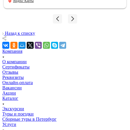
Яндекс Карты
впечатления, и память, которые останутся навсегда.
Мой сын знает теперь, где совершил подвиг и погиб его
дедушка!!! 06.08.2026
Назад к списку
Компания
О компании
Сертификаты
Отзывы
Реквизиты
Онлайн-оплата
Вакансии
Акции
Каталог
Экскурсии
Туры и поездки
Сборные туры в Петербург
Услуги