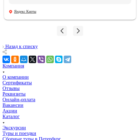
спасибо. Отдельная благодарность нашему ГИДу
Василию, который подарил нам эти эмоции и
Яндекс Карты
впечатления, и память, которые останутся навсегда.
Мой сын знает теперь, где совершил подвиг и погиб его
дедушка!!! 06.08.2026
Назад к списку
Компания
О компании
Сертификаты
Отзывы
Реквизиты
Онлайн-оплата
Вакансии
Акции
Каталог
Экскурсии
Туры и поездки
Сборные туры в Петербург