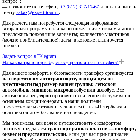
вопрос";
— позвоните по телефону
+7 (812) 317-17-67
или напишите на
почту
zakaz@expert-tour.ru
.
Для расчета нам потребуется следующая информация:
выбранная программа или ваши пожелания, чтобы мы могли
предложить подходящие варианты; количество участников
(можно приблизительное); даты, в которые планируется
поездка.
Задать вопрос в Telegram
На каком транспорте будет осуществляться трансфер?
Для вашего комфорта и безопасности трансфер организуется
на современном автотранспорте, подходящем по
вместимости под размер вашей группы: легковой
автомобиль, минивэн, микроавтобус или автобус
. Все
автомобили регулярно проходят техническое обслуживание,
оснащены кондиционерами, а наши водители —
профессионалы с отличным знанием Санкт-Петербурга и
большим опытом безаварийного вождения.
Мы понимаем, как важно путешествовать с комфортом,
поэтому предлагаем
транспорт разных классов — комфорт,
бизнес и представительский
. Если для вас принципиален
определённый уровень авто или конкретная марка/модель —