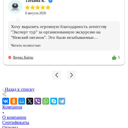
Татьяна К.
6 августа 2026
Хочу выразить огромную благодарность агентству
"Эксперт тур" за организованную экскурсию на
"Невский пятачок". Это были незабываемые
впечатления и эмоции!!! Всем организаторам огромное
Читать полностью
спасибо. Отдельная благодарность нашему ГИДу
Василию, который подарил нам эти эмоции и
Яндекс Карты
1
впечатления, и память, которые останутся навсегда.
Мой сын знает теперь, где совершил подвиг и погиб его
дедушка!!! 06.08.2026
Назад к списку
Компания
О компании
Сертификаты
Отзывы