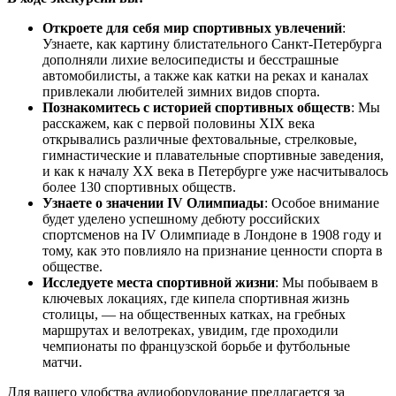
Откроете для себя мир спортивных увлечений
:
Узнаете, как картину блистательного Санкт-Петербурга
дополняли лихие велосипедисты и бесстрашные
автомобилисты, а также как катки на реках и каналах
привлекали любителей зимних видов спорта.
Познакомитесь с историей спортивных обществ
: Мы
расскажем, как с первой половины XIX века
открывались различные фехтовальные, стрелковые,
гимнастические и плавательные спортивные заведения,
и как к началу XX века в Петербурге уже насчитывалось
более 130 спортивных обществ.
Узнаете о значении IV Олимпиады
: Особое внимание
будет уделено успешному дебюту российских
спортсменов на IV Олимпиаде в Лондоне в 1908 году и
тому, как это повлияло на признание ценности спорта в
обществе.
Исследуете места спортивной жизни
: Мы побываем в
ключевых локациях, где кипела спортивная жизнь
столицы, — на общественных катках, на гребных
маршрутах и велотреках, увидим, где проходили
чемпионаты по французской борьбе и футбольные
матчи.
Для вашего удобства аудиоборудование предлагается за