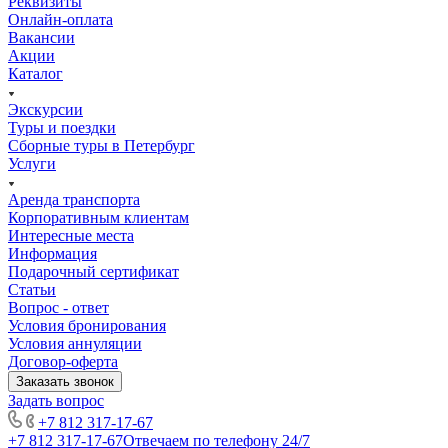
Реквизиты
мы слушали вас с огромным удовольствием, столько
Онлайн-оплата
интересного вы нам поведали за это время. Спасибо
Вакансии
огромное Эксперт Туру и Анастасии за наш отдых в
Акции
Санкт-Петербурге с 22 июля по 25 июля! Надеемся, что
Каталог
увидимся ещё не раз и посмотрим с вами то, что не
удалось в этот раз!
Экскурсии
Туры и поездки
Сборные туры в Петербург
Услуги
Аренда транспорта
Корпоративным клиентам
Интересные места
Информация
Подарочный сертификат
Статьи
Вопрос - ответ
Условия бронирования
Условия аннуляции
Договор-оферта
Заказать звонок
Задать вопрос
+7 812 317-17-67
+7 812 317-17-67
Отвечаем по телефону 24/7