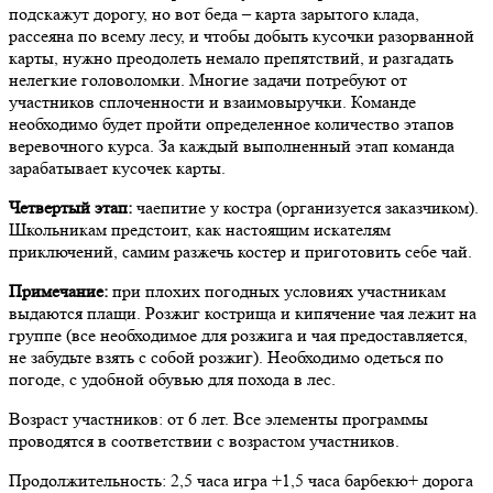
подскажут дорогу, но вот беда – карта зарытого клада,
рассеяна по всему лесу, и чтобы добыть кусочки разорванной
карты, нужно преодолеть немало препятствий, и разгадать
нелегкие головоломки. Многие задачи потребуют от
участников сплоченности и взаимовыручки. Команде
необходимо будет пройти определенное количество этапов
веревочного курса. За каждый выполненный этап команда
зарабатывает кусочек карты.
Четвертый этап:
чаепитие у костра (организуется заказчиком).
Школьникам предстоит, как настоящим искателям
приключений, самим разжечь костер и приготовить себе чай.
Примечание:
при плохих погодных условиях участникам
выдаются плащи. Розжиг кострища и кипячение чая лежит на
группе (все необходимое для розжига и чая предоставляется,
не забудьте взять с собой розжиг). Необходимо одеться по
погоде, с удобной обувью для похода в лес.
Возраст участников: от 6 лет. Все элементы программы
проводятся в соответствии с возрастом участников.
Продолжительность: 2,5 часа игра +1,5 часа барбекю+ дорога