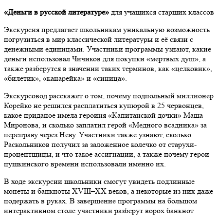
«Деньги в русской литературе»
для учащихся старших классов
Экскурсия предлагает школьникам уникальную возможность
погрузиться в мир классической литературы и её связи с
денежными единицами. Участники программы узнают, какие
деньги использовал Чичиков для покупки «мертвых душ», а
также разберутся в значении таких терминов, как «целковик»,
«билетик», «канарейка» и «синица».
Экскурсовод расскажет о том, почему подпольный миллионер
Корейко не решился расплатиться купюрой в 25 червонцев,
какое приданое имела героиня «Капитанской дочки» Маша
Миронова, и сколько заплатил герой «Медного всадника» за
переправу через Неву. Участники также узнают, сколько
Раскольников получил за заложенное колечко от старухи-
процентщицы, и что такое ассигнации, а также почему герои
пушкинского времени использовали именно их.
В ходе экскурсии школьники смогут увидеть подлинные
монеты и банкноты XVIII–XX веков, а некоторые из них даже
подержать в руках. В завершение программы на большом
интерактивном столе участники разберут ворох банкнот