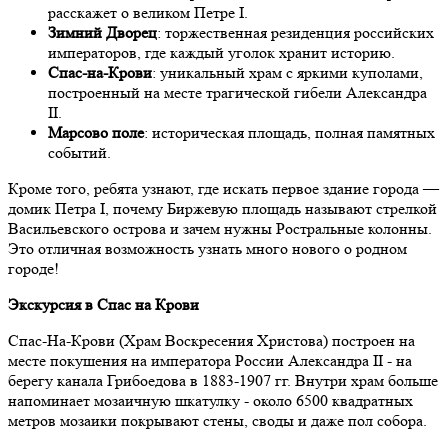
расскажет о великом Петре I.
Зимний Дворец
: торжественная резиденция российских
императоров, где каждый уголок хранит историю.
Спас-на-Крови
: уникальный храм с яркими куполами,
построенный на месте трагической гибели Александра
II.
Марсово поле
: историческая площадь, полная памятных
событий.
Кроме того, ребята узнают, где искать первое здание города —
домик Петра I, почему Биржевую площадь называют стрелкой
Васильевского острова и зачем нужны Ростральные колонны.
Это отличная возможность узнать много нового о родном
городе!
Экскурсия в Спас на Крови
Спас-На-Крови (Храм Воскресения Христова) построен на
месте покушения на императора России Александра II - на
берегу канала Грибоедова в 1883-1907 гг. Внутри храм больше
напоминает мозаичную шкатулку - около 6500 квадратных
метров мозаики покрывают стены, своды и даже пол собора.