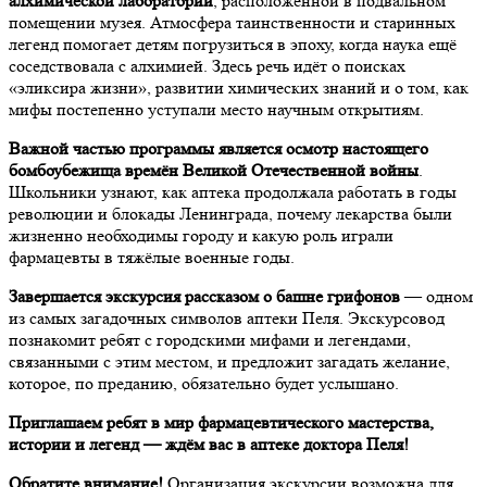
алхимической лаборатории
, расположенной в подвальном
помещении музея. Атмосфера таинственности и старинных
легенд помогает детям погрузиться в эпоху, когда наука ещё
соседствовала с алхимией. Здесь речь идёт о поисках
«эликсира жизни», развитии химических знаний и о том, как
мифы постепенно уступали место научным открытиям.
Важной частью программы является осмотр настоящего
бомбоубежища времён Великой Отечественной войны
.
Школьники узнают, как аптека продолжала работать в годы
революции и блокады Ленинграда, почему лекарства были
жизненно необходимы городу и какую роль играли
фармацевты в тяжёлые военные годы.
Завершается экскурсия рассказом о башне грифонов
— одном
из самых загадочных символов аптеки Пеля. Экскурсовод
познакомит ребят с городскими мифами и легендами,
связанными с этим местом, и предложит загадать желание,
которое, по преданию, обязательно будет услышано.
Приглашаем ребят в мир фармацевтического мастерства,
истории и легенд — ждём вас в аптеке доктора Пеля!
Обратите внимание!
Организация экскурсии возможна для