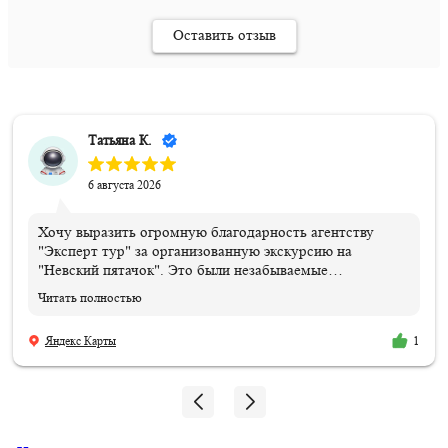
Оставить отзыв
Татьяна К.
6 августа 2026
Хочу выразить огромную благодарность агентству
"Эксперт тур" за организованную экскурсию на
"Невский пятачок". Это были незабываемые
впечатления и эмоции!!! Всем организаторам огромное
Читать полностью
спасибо. Отдельная благодарность нашему ГИДу
Василию, который подарил нам эти эмоции и
Яндекс Карты
1
впечатления, и память, которые останутся навсегда.
Мой сын знает теперь, где совершил подвиг и погиб его
дедушка!!! 06.08.2026