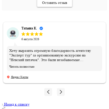
Оставить отзыв
Татьяна К.
6 августа 2026
Хочу выразить огромную благодарность агентству
"Эксперт тур" за организованную экскурсию на
"Невский пятачок". Это были незабываемые
впечатления и эмоции!!! Всем организаторам огромное
Читать полностью
спасибо. Отдельная благодарность нашему ГИДу
Василию, который подарил нам эти эмоции и
Яндекс Карты
впечатления, и память, которые останутся навсегда.
Мой сын знает теперь, где совершил подвиг и погиб его
дедушка!!! 06.08.2026
Назад к списку