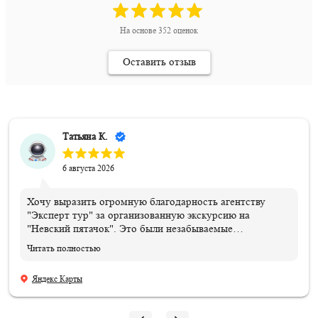
На основе
352
оценок
Оставить отзыв
Татьяна К.
6 августа 2026
Хочу выразить огромную благодарность агентству
"Эксперт тур" за организованную экскурсию на
"Невский пятачок". Это были незабываемые
впечатления и эмоции!!! Всем организаторам огромное
Читать полностью
спасибо. Отдельная благодарность нашему ГИДу
Василию, который подарил нам эти эмоции и
Яндекс Карты
впечатления, и память, которые останутся навсегда.
Мой сын знает теперь, где совершил подвиг и погиб его
дедушка!!! 06.08.2026