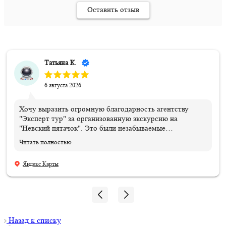
Оставить отзыв
Татьяна К.
6 августа 2026
Хочу выразить огромную благодарность агентству
"Эксперт тур" за организованную экскурсию на
"Невский пятачок". Это были незабываемые
впечатления и эмоции!!! Всем организаторам огромное
Читать полностью
спасибо. Отдельная благодарность нашему ГИДу
Василию, который подарил нам эти эмоции и
Яндекс Карты
впечатления, и память, которые останутся навсегда.
Мой сын знает теперь, где совершил подвиг и погиб его
дедушка!!! 06.08.2026
Назад к списку