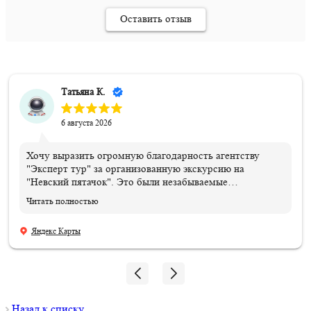
Оставить отзыв
Татьяна К.
6 августа 2026
Хочу выразить огромную благодарность агентству
"Эксперт тур" за организованную экскурсию на
"Невский пятачок". Это были незабываемые
впечатления и эмоции!!! Всем организаторам огромное
Читать полностью
спасибо. Отдельная благодарность нашему ГИДу
Василию, который подарил нам эти эмоции и
Яндекс Карты
впечатления, и память, которые останутся навсегда.
Мой сын знает теперь, где совершил подвиг и погиб его
дедушка!!! 06.08.2026
Назад к списку