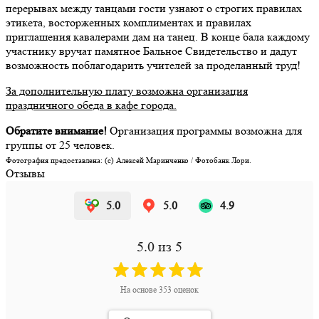
перерывах между танцами гости узнают о строгих правилах
этикета, восторженных комплиментах и правилах
приглашения кавалерами дам на танец. В конце бала каждому
участнику вручат памятное Бальное Свидетельство и дадут
возможность поблагодарить учителей за проделанный труд!
За дополнительную плату возможна организация
праздничного обеда в кафе города.
Обратите внимание!
Организация программы возможна для
группы от 25 человек.
Фотография предоставлена: (c) Алексей Маринченко / Фотобанк Лори.
Отзывы
5.0
5.0
4.9
5.0
из 5
На основе
353
оценок