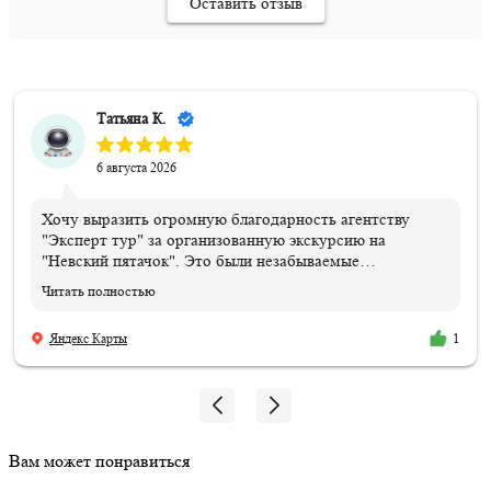
Оставить отзыв
Татьяна К.
6 августа 2026
Хочу выразить огромную благодарность агентству
"Эксперт тур" за организованную экскурсию на
"Невский пятачок". Это были незабываемые
впечатления и эмоции!!! Всем организаторам огромное
Читать полностью
спасибо. Отдельная благодарность нашему ГИДу
Василию, который подарил нам эти эмоции и
Яндекс Карты
1
впечатления, и память, которые останутся навсегда.
Мой сын знает теперь, где совершил подвиг и погиб его
дедушка!!! 06.08.2026
Вам может понравиться