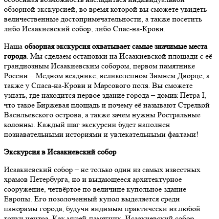
обзорной экскурсией, во время которой вы сможете увидеть
величественные достопримечательности, а также посетить
либо Исаакиевский собор, либо Спас-на-Крови.
Наша
обзорная экскурсия охватывает самые значимые места
города
. Мы сделаем остановки на Исаакиевской площади с её
грандиозным Исаакиевским собором, первом памятнике
России – Медном всаднике, великолепном Зимнем Дворце, а
также у Спаса-на-Крови и Марсового поля. Вы сможете
узнать, где находится первое здание города – домик Петра I,
что такое Биржевая площадь и почему её называют Стрелкой
Васильевского острова, а также зачем нужны Ростральные
колонны. Каждый шаг экскурсии будет наполнен
познавательными историями и увлекательными фактами!
Экскурсия в Исаакиевский собор
Исаакиевский собор – не только один из самых известных
храмов Петербурга, но и выдающееся архитектурное
сооружение, четвёртое по величине купольное здание
Европы. Его позолоченный купол выделяется среди
панорамы города, будучи видимым практически из любой
точки центра. Как музей-памятник, Исаакиевский собор