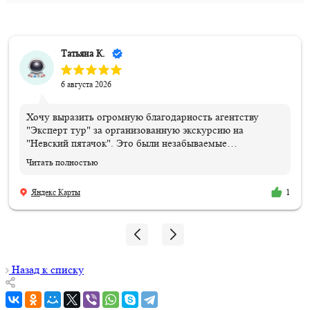
Татьяна К.
6 августа 2026
Хочу выразить огромную благодарность агентству
"Эксперт тур" за организованную экскурсию на
"Невский пятачок". Это были незабываемые
впечатления и эмоции!!! Всем организаторам огромное
Читать полностью
спасибо. Отдельная благодарность нашему ГИДу
Василию, который подарил нам эти эмоции и
Яндекс Карты
1
впечатления, и память, которые останутся навсегда.
Мой сын знает теперь, где совершил подвиг и погиб его
дедушка!!! 06.08.2026
Назад к списку