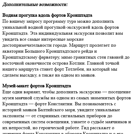
Дополнительные возможности:
Водная прогулка вдоль фортов Кронштадта
По вашему запросу программу тура можно дополнить
уникальной водной прогулкой-экскурсией вдоль фортов
Кронштадта. Эта индивидуальная экскурсия позволит вам
увидеть все самые интересные морские
достопримечательности города. Маршрут пролегает по
акватории Большого Кронштадтского рейда и
Кронштадтскому фарватеру, мимо гранитных стен гаваней до
восточной оконечности острова Котлин. Главной точкой
нашего маршрута станет форт Тотлебен, на который мы
сделаем высадку, а также на одном из маяков.
Музей-макет фортов Кронштадта
Еще один вариант, чтобы дополнить экскурсию — посещение
музея маячной службы на одном из самых знаменитых фортов
Кронштадта — форте Константин. Вы познакомитесь с
историей маяков Балтийского моря, увидите уникальные
экспонаты — от старинных сигнальных приборов до
современных систем освещения, узнаете о судьбе маячников и
их непростой, но героической работе. Гид расскажет о
значении форта Константин в обороне Кронштадта и о его