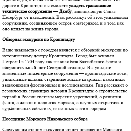
дороге в Кронштадт вы сможете
увидеть грандиозное
техническое сооружение — Дамбу
, защищающую Санкт-
Петербург от наводнений. Вам расскажут об этом уникальном
сооружении, соединяющем остров с материком, и о том, как
оно влияет на жизнь города.
Обзорная экскурсия по Кронштадту
Ваше знакомство с городом начнётся с обзорной экскурсии по
историческому центру Кронштадта. Город был основан
Петром I в 1704 году как главная база Балтийского флота и
оборонительный щит Северной столицы. Вы увидите
знаменитые инженерные сооружения — кронштадтские доки,
уникальные шлюзы, старинные жилые кварталы, памятники
выдающимся флотоводцам и исследователям. Гид расскажет о
героических страницах истории Кронштадта: о строительстве
первой в России системы морских укреплений, о развитии
флота, о жизни и подвигах моряков, о научных открытиях и
судьбоносных событиях, связанных с этим городом.
Посещение Морского Никольского собора
Следующим этапом экскурсии станет посещение Морского