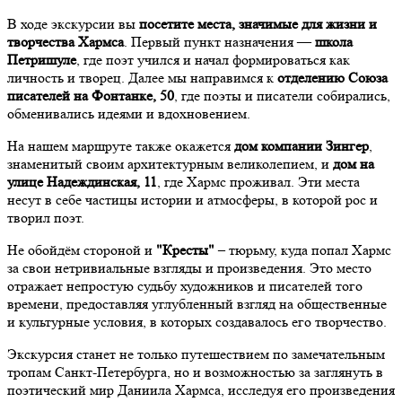
В ходе экскурсии вы
посетите места, значимые для жизни и
творчества Хармса
. Первый пункт назначения —
школа
Петришуле
, где поэт учился и начал формироваться как
личность и творец. Далее мы направимся к
отделению Союза
писателей на Фонтанке, 50
, где поэты и писатели собирались,
обменивались идеями и вдохновением.
На нашем маршруте также окажется
дом компании Зингер
,
знаменитый своим архитектурным великолепием, и
дом на
улице Надеждинская, 11
, где Хармс проживал. Эти места
несут в себе частицы истории и атмосферы, в которой рос и
творил поэт.
Не обойдём стороной и
"Кресты"
– тюрьму, куда попал Хармс
за свои нетривиальные взгляды и произведения. Это место
отражает непростую судьбу художников и писателей того
времени, предоставляя углубленный взгляд на общественные
и культурные условия, в которых создавалось его творчество.
Экскурсия станет не только путешествием по замечательным
тропам Санкт-Петербурга, но и возможностью за заглянуть в
поэтический мир Даниила Хармса, исследуя его произведения