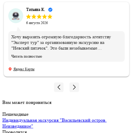
Татьяна К.
6 августа 2026
Хочу выразить огромную благодарность агентству
"Эксперт тур" за организованную экскурсию на
"Невский пятачок". Это были незабываемые
впечатления и эмоции!!! Всем организаторам огромное
Читать полностью
спасибо. Отдельная благодарность нашему ГИДу
Василию, который подарил нам эти эмоции и
Яндекс Карты
впечатления, и память, которые останутся навсегда.
Мой сын знает теперь, где совершил подвиг и погиб его
дедушка!!! 06.08.2026
Вам может понравиться
Пешеходные
Индивидуальная экскурсия "Васильевский остров.
Неизведанное"
Проводится