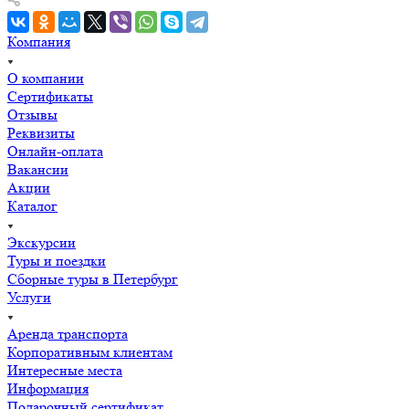
разведением мостов. Для нашей группы был
организован отдельный теплоход с аудио гидом. Все
Компания
три дня мы передвигались не только пешком, но и на
комфортабельном большом автобусе с прекрасными
водителями. Анастасия смогла организовать для нас
О компании
потрясающий и незабываемый тур! Отдельное спасибо
Сертификаты
нашему гиду Игорю, который все три дня был с нами,
Отзывы
мы слушали вас с огромным удовольствием, столько
Реквизиты
интересного вы нам поведали за это время. Спасибо
Онлайн-оплата
огромное Эксперт Туру и Анастасии за наш отдых в
Вакансии
Санкт-Петербурге с 22 июля по 25 июля! Надеемся, что
Акции
увидимся ещё не раз и посмотрим с вами то, что не
Каталог
удалось в этот раз!
Экскурсии
Туры и поездки
Сборные туры в Петербург
Услуги
Аренда транспорта
Корпоративным клиентам
Интересные места
Информация
Подарочный сертификат