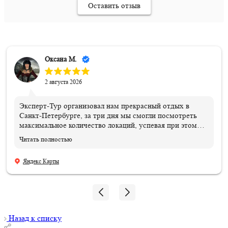
Оставить отзыв
Оксана М.
2 августа 2026
Эксперт-Тур организовал нам прекрасный отдых в
Санкт-Петербурге, за три дня мы смогли посмотреть
максимальное количество локаций, успевая при этом
вкусно пообедать в ресторанах города. Спасибо
Читать полностью
нашему оператору Анастасии Шатиловой за
организацию экскурсионного тура для детей и мамочек
Яндекс Карты
из Ростова-на-Дону. Эта была незабываемая поездка,
начиная со встречи нас на вокзале, расселением в
прекрасный отель "Достоевский", с многочисленными
экскурсиями и заканчивая крышами Питера. Все наши
просьбы незамедлительно выполнялись, при
необходимости корректировались экскурсии. Особенно
Назад к списку
запомнится ночная экскурсия по водным каналам и