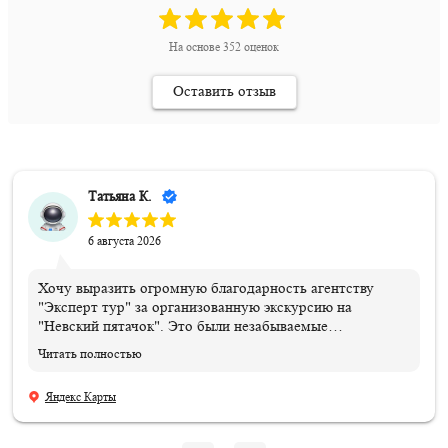
На основе
352
оценок
Оставить отзыв
Татьяна К.
6 августа 2026
Хочу выразить огромную благодарность агентству
"Эксперт тур" за организованную экскурсию на
"Невский пятачок". Это были незабываемые
впечатления и эмоции!!! Всем организаторам огромное
Читать полностью
спасибо. Отдельная благодарность нашему ГИДу
Василию, который подарил нам эти эмоции и
Яндекс Карты
впечатления, и память, которые останутся навсегда.
Мой сын знает теперь, где совершил подвиг и погиб его
дедушка!!! 06.08.2026