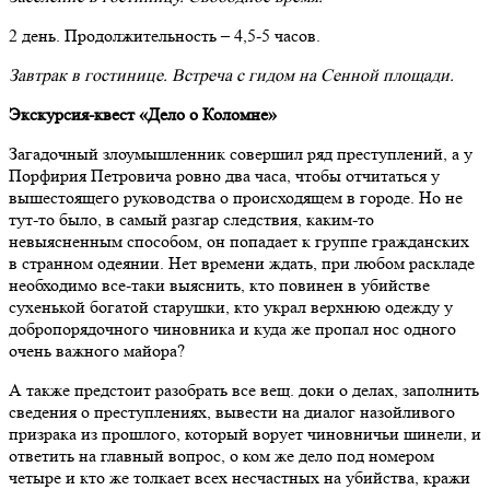
2 день. Продолжительность – 4,5-5 часов.
Завтрак в гостинице. Встреча с гидом на Сенной площади.
Экскурсия-квест «Дело о Коломне»
Загадочный злоумышленник совершил ряд преступлений, а у
Порфирия Петровича ровно два часа, чтобы отчитаться у
вышестоящего руководства о происходящем в городе. Но не
тут-то было, в самый разгар следствия, каким-то
невыясненным способом, он попадает к группе гражданских
в странном одеянии. Нет времени ждать, при любом раскладе
необходимо все-таки выяснить, кто повинен в убийстве
сухенькой богатой старушки, кто украл верхнюю одежду у
добропорядочного чиновника и куда же пропал нос одного
очень важного майора?
А также предстоит разобрать все вещ. доки о делах, заполнить
сведения о преступлениях, вывести на диалог назойливого
призрака из прошлого, который ворует чиновничьи шинели, и
ответить на главный вопрос, о ком же дело под номером
четыре и кто же толкает всех несчастных на убийства, кражи