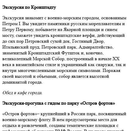
Экскурсия по Кронштадту
Экскурсия знакомит с военно-морским городом, основанным
Петром I. Вы увидите памятники русским мореплавателям и
Петру Первому, побываете на Якорной площади и синем
мосту, сможете увидеть кронштадтские верфи, действующий
до сих пор Петровский сухой док, Гостиный Двор,
Итальянский пруд, Петровский парк, Адмиралтейство,
знаменитый Кронштадтский Футшток и, конечно,
великолепный Морской Собор, построенный в начале XX
века в византийском стиле и украшенный как снаружи, так и
внутри многочисленными морскими символами. Поражая
своей высотой и объемами, собор является высотной
доминантой города.
Обед в кафе города.
Экскурсия-прогулка с гидом по парку «Остров фортов»
«Остров фортов»– крупнейший в России парк, посвященный
военно-морскому флоту. В нем предусмотрены места для
отдыха и развлечений, созданы тематические площадки с