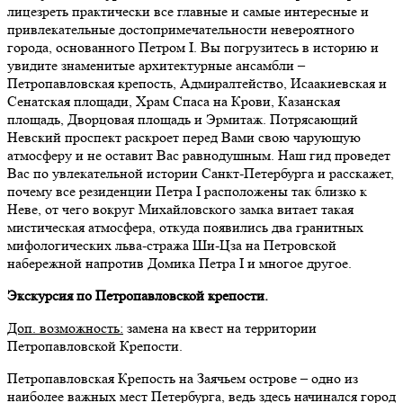
лицезреть практически все главные и самые интересные и
привлекательные достопримечательности невероятного
города, основанного Петром I. Вы погрузитесь в историю и
увидите знаменитые архитектурные ансамбли –
Петропавловская крепость, Адмиралтейство, Исаакиевская и
Сенатская площади, Храм Спаса на Крови, Казанская
площадь, Дворцовая площадь и Эрмитаж. Потрясающий
Невский проспект раскроет перед Вами свою чарующую
атмосферу и не оставит Вас равнодушным. Наш гид проведет
Вас по увлекательной истории Санкт-Петербурга и расскажет,
почему все резиденции Петра I расположены так близко к
Неве, от чего вокруг Михайловского замка витает такая
мистическая атмосфера, откуда появились два гранитных
мифологических льва-стража Ши-Цза на Петровской
набережной напротив Домика Петра I и многое другое.
Экскурсия по Петропавловской крепости.
Доп. возможность:
замена на квест на территории
Петропавловской Крепости.
Петропавловская Крепость на Заячьем острове – одно из
наиболее важных мест Петербурга, ведь здесь начинался город