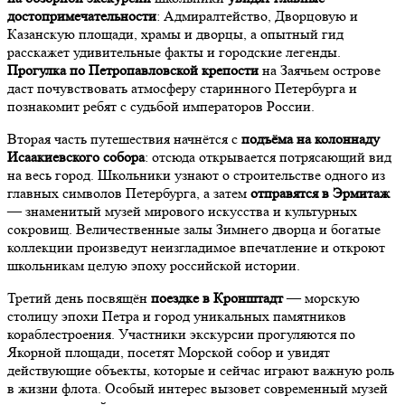
достопримечательности
: Адмиралтейство, Дворцовую и
Казанскую площади, храмы и дворцы, а опытный гид
расскажет удивительные факты и городские легенды.
Прогулка по Петропавловской крепости
на Заячьем острове
даст почувствовать атмосферу старинного Петербурга и
познакомит ребят с судьбой императоров России.
Вторая часть путешествия начнётся с
подъёма на колоннаду
Исаакиевского собора
: отсюда открывается потрясающий вид
на весь город. Школьники узнают о строительстве одного из
главных символов Петербурга, а затем
отправятся в Эрмитаж
— знаменитый музей мирового искусства и культурных
сокровищ. Величественные залы Зимнего дворца и богатые
коллекции произведут неизгладимое впечатление и откроют
школьникам целую эпоху российской истории.
Третий день посвящён
поездке в Кронштадт
— морскую
столицу эпохи Петра и город уникальных памятников
кораблестроения. Участники экскурсии прогуляются по
Якорной площади, посетят Морской собор и увидят
действующие объекты, которые и сейчас играют важную роль
в жизни флота. Особый интерес вызовет современный музей