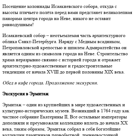
Посещение колоннады Исаакиевского собора, откуда с
высоты птичьего полёта перед вами предстанет великолепная
панорама центра города на Неве, никого не оставит
равнодушным!
Исаакиевский собор – неотъемлемая часть архитектурного
облика Санкт-Петербурга. Наряду с Медным всадником,
Петропавловской крепостью и шпилем Адмиралтейства он
является одним из символов города на Неве. Строительство
храма неразрывно связано с историей города и отражает
архитектурно-художественные и градостроительные
тенденции от начала XVIII до первой половины XIX века.
Обед в кафе города. Продолжение экскурсии.
Экскурсия в Эрмитаж
Эрмитаж – один из крупнейших в мире художественных и
культурно-исторических музеев. Возникший в 1764 году как
частное собрание Екатерины II, Все остальные императоры
дополняли и преумножали коллекцию вплоть до начала XX
века, таким образом, Эрмитаж собрал в себя богатейшие
коллекции памятников первобытной, древневосточной,