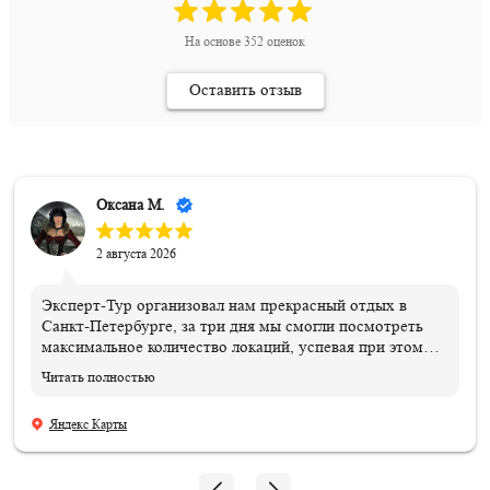
На основе
352
оценок
Оставить отзыв
Оксана М.
2 августа 2026
Эксперт-Тур организовал нам прекрасный отдых в
Санкт-Петербурге, за три дня мы смогли посмотреть
максимальное количество локаций, успевая при этом
вкусно пообедать в ресторанах города. Спасибо
Читать полностью
нашему оператору Анастасии Шатиловой за
организацию экскурсионного тура для детей и мамочек
Яндекс Карты
из Ростова-на-Дону. Эта была незабываемая поездка,
начиная со встречи нас на вокзале, расселением в
прекрасный отель "Достоевский", с многочисленными