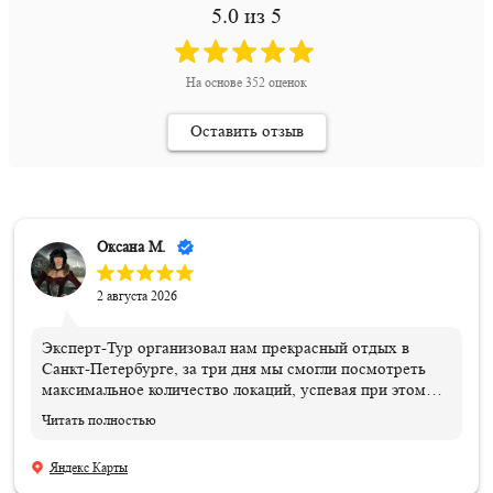
5.0
из 5
На основе
352
оценок
Оставить отзыв
Оксана М.
2 августа 2026
Эксперт-Тур организовал нам прекрасный отдых в
Санкт-Петербурге, за три дня мы смогли посмотреть
максимальное количество локаций, успевая при этом
вкусно пообедать в ресторанах города. Спасибо
Читать полностью
нашему оператору Анастасии Шатиловой за
организацию экскурсионного тура для детей и мамочек
Яндекс Карты
из Ростова-на-Дону. Эта была незабываемая поездка,