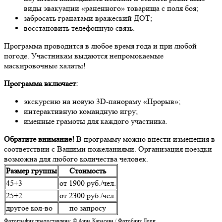
виды эвакуации «раненного» товарища с поля боя;
забросать гранатами вражеский ДОТ;
восстановить телефонную связь.
Программа проводится в любое время года и при любой
погоде. Участникам выдаются непромокаемые
маскировочные халаты!
Программа включает:
экскурсию на новую 3D-панораму «Прорыв»;
интерактивную командную игру;
именные грамоты для каждого участника.
Обратите внимание!
В программу можно внести изменения в
соответствии с Вашими пожеланиями. Организация поездки
возможна для любого количества человек.
Размер группы
Стоимость
45+3
от 1900 руб./чел.
25+2
от 2300 руб./чел.
другое кол-во
по запросу
Фотография предоставлена: © Анна Карасева / Фотобанк Лори.