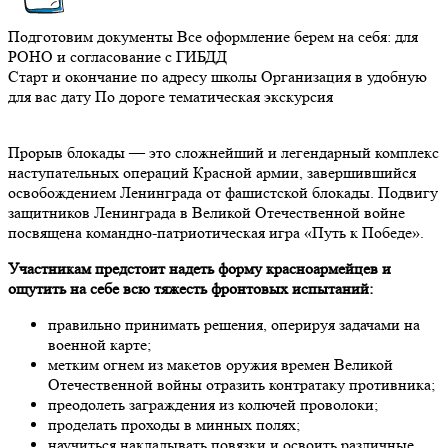
Подготовим документы
Все оформление берем на себя: для
РОНО и согласование с ГИБДД
Старт и окончание по адресу школы
Организация в удобную
для вас дату
По дороге тематическая экскурсия
Прорыв блокады — это сложнейший и легендарный комплекс
наступательных операций Красной армии, завершившийся
освобождением Ленинграда от фашистской блокады. Подвигу
защитников Ленинграда в Великой Отечественной войне
посвящена командно-патриотическая игра «Путь к Победе».
Участникам предстоит надеть форму красноармейцев и
ощутить на себе всю тяжесть фронтовых испытаний:
правильно принимать решения, оперируя задачами на
военной карте;
метким огнем из макетов оружия времен Великой
Отечественной войны отразить контратаку противника;
преодолеть заграждения из колючей проволоки;
проделать проходы в минных полях;
научиться накладывать повязки и освоить различные